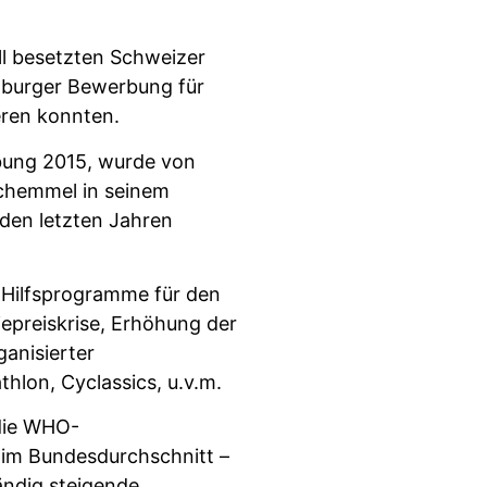
ll besetzten Schweizer
mburger Bewerbung für
eren konnten.
bung 2015, wurde von
chemmel in seinem
 den letzten Jahren
e Hilfsprogramme für den
iepreiskrise, Erhöhung der
ganisierter
hlon, Cyclassics, u.v.m.
 die WHO-
im Bundesdurchschnitt –
ändig steigende